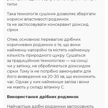
типи.
Така технологія сушіння дозволяє зберігати
корисні властивості родзинок
та не застосовувати консервант діоксид
сірки.
Отже, основною перевагою дрібних
коричневих родзинок є те, що вони
найменш калорійні та містять найменшу
кількість природного цукру. Сушаться
за традиційною технологією — на сонці
чи у затінку, не обробляються діоксидом
сірки. Тому їх не потрібно замочувати для
його виведення на 20-30 хв, що економить
час. Однак у них найменше заліза і вони
не мають у складі вітаміну С.
Використання дрібних родзинок
Найчастіше дрібні родзинки застосовують