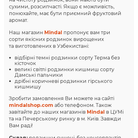
сухими, розсипчасті. Якщо є можливість,
понюхайте, має бути приємний фруктовий
аромат.
Наш магазин
Mindal
пропонує вам три
сорти якісних родзинок вирощених
та виготовлених в Узбекистані:
відбірні темні родзинки сорту Терма без
кісточок
великі світлі родзинки кишмиш сорту
Дамські пальчики
дрібні коричневі родзинки гірського
кишмишу
Зробити замовлення Ви можете на сайті
mindalshop.com
або телефоном. Також
завітайте до наших магазинів
Mindal
в ЦУМі
та на Печерському ринку в м. Київ. Завжди
Вам раді!
Склад:
родзинки сушені, без консервантів.