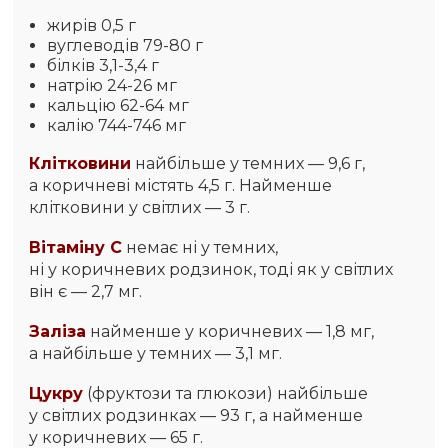
жирів 0,5 г
вуглеводів 79-80 г
білків 3,1-3,4 г
натрію 24-26 мг
кальцію 62-64 мг
калію 744-746 мг
Клітковини
найбільше у темних — 9,6 г,
а коричневі містять 4,5 г. Найменше
клітковини у світлих — 3 г.
Вітаміну С
немає ні у темних,
ні у коричневих родзинок, тоді як у світлих
він є — 2,7 мг.
Заліза
найменше у коричневих — 1,8 мг,
а найбільше у темних — 3,1 мг.
Цукру
(фруктози та глюкози) найбільше
у світлих родзинках — 93 г, а найменше
у коричневих — 65 г.