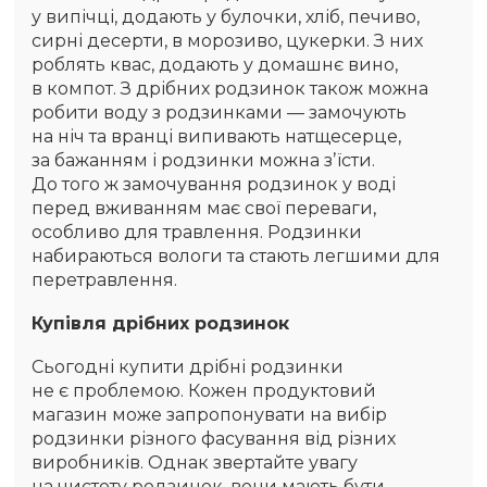
у випічці, додають у булочки, хліб, печиво,
сирні десерти, в морозиво, цукерки. З них
роблять квас, додають у домашнє вино,
в компот. З дрібних родзинок також можна
робити воду з родзинками — замочують
на ніч та вранці випивають натщесерце,
за бажанням і родзинки можна зʼїсти.
До того ж замочування родзинок у воді
перед вживанням має свої переваги,
особливо для травлення. Родзинки
набираються вологи та стають легшими для
перетравлення.
Купівля дрібних родзинок
Сьогодні купити дрібні родзинки
не є проблемою. Кожен продуктовий
магазин може запропонувати на вибір
родзинки різного фасування від різних
виробників. Однак звертайте увагу
на чистоту родзинок, вони мають бути