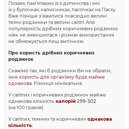
Позаяк пам’ятаємо їх з дитинства і їмо
їх у булочках, налисниках, пасочках на Пасху.
Вже пізніше зʼявилися повсюдно великі
темні родзинки та великі світлі. Але
популярність дрібних коричневих родзинок
ніяк не зменшилася і розмах використання
не обмежується лиш випічкою.
Про користь дрібних коричневих
родзинок
Скажімо так, які б родзинки Ви не обрали,
їхня
користь для організму буде майже
однакова
. Різниця мінімальна.
У світлих і коричневих родзинок майже
однакова кількість
калорій
299-302
(на 100 грамів).
У світлих, темних та коричневих
однакова
кількість
: