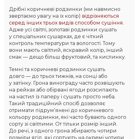
Дрібні коричневі родзинки (ми навмисно
звертаємо увагу на їх колір)
відрізняються
серед інших трьох видів способом сушіння
.
Адже усі світлі, золотаві родзинки сушать
у спеціальних сушарках, де є чіткий
контроль температури та вологості. Тому
вони мають світлий, яскравий колір, інший
смак — дещо більш фруктовий, та кислинку.
Темні та коричневі родзинки сушать
довго — до трьох тижнів, на сонці або
у затінку. Грона винограду часто розвішують
на рейках або обірвані ягоди розсипають
на настил із паперу і сушать просто неба.
Такий традиційний спосіб дозволяє
отримати підрумʼянені до коричневого
кольору родзинки, які часто бувають одного
сорту зі світлими. От тільки розмір інший.
До речі, з одного грона збирають чотири
розміри ягід, які сортують на окремі чотири