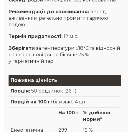
Рекомендації до споживання:
перед
вживанням ретельно промити гарячою
водою.
Термін придатності:
12 міс.
Зберігати
за температури ≤18°C та відносній
вологості повітря не більше 75 %
у герметичній тарі.
Поживна цінність
Порція:
50 родзинок (26 г)
Порцій на 100 г:
близько 4 шт.
На 100 г
% добової
норми*
Енергетична
299
15 %