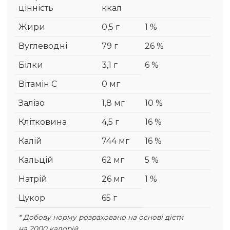
цінність
ккал
Жири
0,5 г
1 %
Вуглеводні
79 г
26 %
Білки
3,1 г
6 %
Вітамін С
0 мг
Залізо
1,8 мг
10 %
Клітковина
4,5 г
16 %
Калій
744 мг
16 %
Кальцій
62 мг
5 %
Натрій
26 мг
1 %
Цукор
65 г
* Добову норму розраховано на основі дієти
на 2000 калорій.