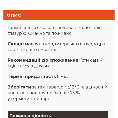
ОПИС
Горіхи кеш’ю смажені, поливані молочною
глазур’ю. Смачно та поживно!
Склад:
молочна кондитерська глазур, ядра
горіхів кеш’ю смажені.
Рекомендації до споживання:
їсти самім
і ділитися з друзями.
Термін придатності:
6 міс.
Зберігати
за температури ≤18°С та відносній
вологості повітря не більше 75 %
у герметичній тарі.
Поживна цінність