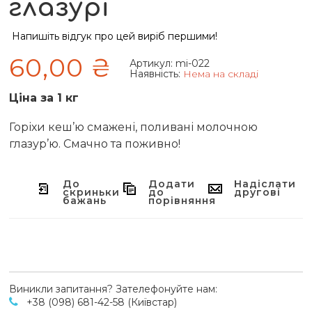
глазурі
Напишіть відгук про цей виріб першими!
60,00 ₴
Артикул:
mi-022
Наявність:
Нема на складі
Ціна за 1 кг
Горіхи кеш’ю смажені, поливані молочною
глазур’ю. Смачно та поживно!
До
Додати
Надіслати
скриньки
до
другові
бажань
порівняння
Виникли запитання? Зателефонуйте нам:
+38 (098) 681-42-58 (Київстар)