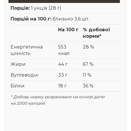
Порція:
1 унція (28 г)
Порцій на 100 г:
близько 3,6 шт.
На 100 г
% добової
норми*
Енергетична
553
28 %
цінність
ккал
Жири
44 г
67 %
Вуглеводні
33 г
11 %
Білки
18 г
36 %
* Добову норму розраховано на основі дієти
на 2000 калорій.