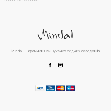
Mindal — крамниця вишуканих східних солодощів